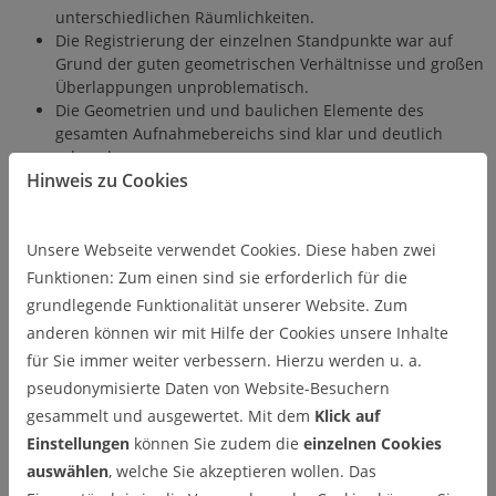
unterschiedlichen Räumlichkeiten.
Die Registrierung der einzelnen Standpunkte war auf
Grund der guten geometrischen Verhältnisse und großen
Überlappungen unproblematisch.
Die Geometrien und und baulichen Elemente des
gesamten Aufnahmebereichs sind klar und deutlich
erkennbar.
Hinweis zu Cookies
Darstellung der aufgenommenen 3D-
Punktwolke
Unsere Webseite verwendet Cookies. Diese haben zwei
Funktionen: Zum einen sind sie erforderlich für die
grundlegende Funktionalität unserer Website. Zum
anderen können wir mit Hilfe der Cookies unsere Inhalte
für Sie immer weiter verbessern. Hierzu werden u. a.
pseudonymisierte Daten von Website-Besuchern
gesammelt und ausgewertet. Mit dem
Klick auf
Einstellungen
können Sie zudem die
einzelnen Cookies
auswählen
, welche Sie akzeptieren wollen. Das