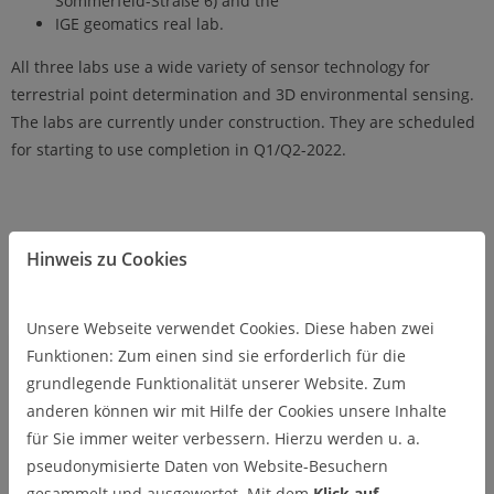
Sommerfeld-Straße 6) and the
IGE geomatics real lab.
All three labs use a wide variety of sensor technology for
terrestrial point determination and 3D environmental sensing.
The labs are currently under construction. They are scheduled
for starting to use completion in Q1/Q2-2022.
Sensors
Hinweis zu Cookies
Unsere Webseite verwendet Cookies. Diese haben zwei
Funktionen: Zum einen sind sie erforderlich für die
LASER SCANNER
grundlegende Funktionalität unserer Website. Zum
Leica RTC360
anderen können wir mit Hilfe der Cookies unsere Inhalte
Zoller + Fröhlich Imager
für Sie immer weiter verbessern. Hierzu werden u. a.
5016
© Paffenholz
pseudonymisierte Daten von Website-Besuchern
gesammelt und ausgewertet. Mit dem
Klick auf