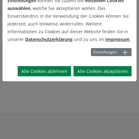
Einstellungen
können Sie zudem die
einzelnen Cookies
Exkursionen
auswählen
, welche Sie akzeptieren wollen. Das
Einverständnis in die Verwendung der Cookies können Sie
jederzeit, auch teilweise, widerrufen. Weitere
Informationen zu Cookies auf dieser Website finden Sie in
Exkursion ins Rheinische Revier
unserer
Datenschutzerklärung
und zu uns im
Impressum
.
EXKURSION INS RHEINISCHE
REVIER
Einstellungen
Sommersemester 2022
Alle Cookies ablehnen
Alle Cookies akzeptieren