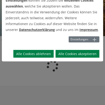
Einstellungen
können Sie zudem die
einzelnen Cookies
auswählen
, welche Sie akzeptieren wollen. Das
Einverständnis in die Verwendung der Cookies können Sie
jederzeit, auch teilweise, widerrufen. Weitere
Pa
Informationen zu Cookies auf dieser Website finden Sie in
use
unserer
Datenschutzerklärung
und zu uns im
Impressum
.
Einstellungen
Forschung
Publikationen
Geotechnik
Geotechnik
Alle Cookies ablehnen
Alle Cookies akzeptieren