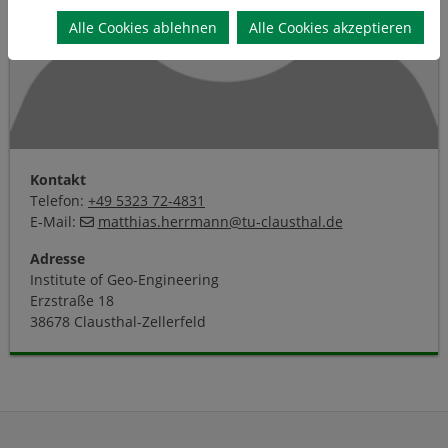
Alle Cookies ablehnen
Alle Cookies akzeptieren
Kontakt
Telefon:
+49 5323 72-4831
E-Mail:
matthias.herrmann
@
tu-clausthal
.
de
Adresse
Institute of Geo-Engineering
Erzstraße 18
38678 Clausthal-Zellerfeld